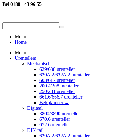
Bel 0180 - 43 96 55
Menu
Home
Menu
Urentellers
Mechanisch
629/638 urenteller
629A.2/632A.2 urenteller
603/617 urenteller
200.4/208 urenteller
250/281 urenteller
661.6/666.7 urenteller
Bekijk meer
→
Digitaal
3800/3890 urenteller
670.6 urenteller
672.6 urenteller
DIN rail
629A.2/632A.2 urenteller