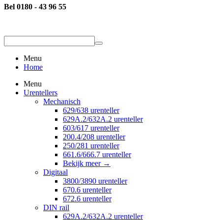
Bel 0180 - 43 96 55
Menu
Home
Menu
Urentellers
Mechanisch
629/638 urenteller
629A.2/632A.2 urenteller
603/617 urenteller
200.4/208 urenteller
250/281 urenteller
661.6/666.7 urenteller
Bekijk meer
→
Digitaal
3800/3890 urenteller
670.6 urenteller
672.6 urenteller
DIN rail
629A.2/632A.2 urenteller