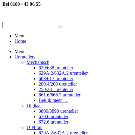
Bel 0180 - 43 96 55
Menu
Home
Menu
Urentellers
Mechanisch
629/638 urenteller
629A.2/632A.2 urenteller
603/617 urenteller
200.4/208 urenteller
250/281 urenteller
661.6/666.7 urenteller
Bekijk meer
→
Digitaal
3800/3890 urenteller
670.6 urenteller
672.6 urenteller
DIN rail
629A.2/632A.2 urenteller