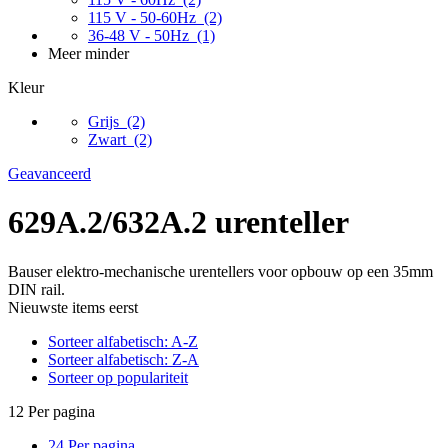
115 V - 50-60Hz
(2)
36-48 V - 50Hz
(1)
Meer
minder
Kleur
Grijs
(2)
Zwart
(2)
Geavanceerd
629A.2/632A.2 urenteller
Bauser elektro-mechanische urentellers voor opbouw op een 35mm
DIN rail.
Nieuwste items eerst
Sorteer alfabetisch: A-Z
Sorteer alfabetisch: Z-A
Sorteer op populariteit
12 Per pagina
24 Per pagina