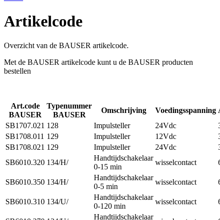
Artikelcode
Overzicht van de BAUSER artikelcode.
Met de BAUSER artikelcode kunt u de BAUSER producten
bestellen
Art.code
Typenummer
Omschrijving
Voedingsspanning
BAUSER
BAUSER
SB1707.021
128
Impulsteller
24Vdc
SB1708.011
129
Impulsteller
12Vdc
SB1708.021
129
Impulsteller
24Vdc
Handtijdschakelaar
SB6010.320
134/H/
wisselcontact
0-15 min
Handtijdschakelaar
SB6010.350
134/H/
wisselcontact
0-5 min
Handtijdschakelaar
SB6010.310
134/U/
wisselcontact
0-120 min
Handtijdschakelaar