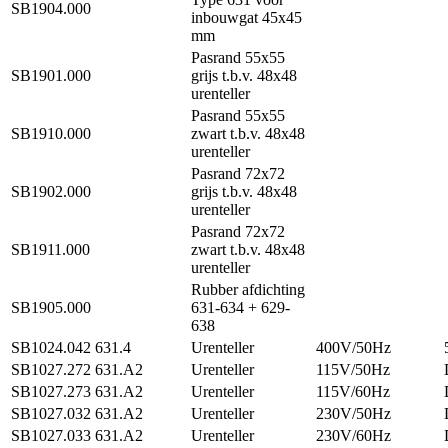
SB1904.000
inbouwgat 45x45
mm
Pasrand 55x55
SB1901.000
grijs t.b.v. 48x48
urenteller
Pasrand 55x55
SB1910.000
zwart t.b.v. 48x48
urenteller
Pasrand 72x72
SB1902.000
grijs t.b.v. 48x48
urenteller
Pasrand 72x72
SB1911.000
zwart t.b.v. 48x48
urenteller
Rubber afdichting
SB1905.000
631-634 + 629-
638
SB1024.042
631.4
Urenteller
400V/50Hz
SB1027.272
631.A2
Urenteller
115V/50Hz
SB1027.273
631.A2
Urenteller
115V/60Hz
SB1027.032
631.A2
Urenteller
230V/50Hz
SB1027.033
631.A2
Urenteller
230V/60Hz