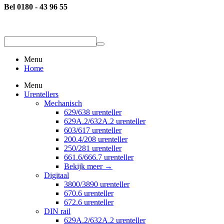
Bel 0180 - 43 96 55
Menu
Home
Menu
Urentellers
Mechanisch
629/638 urenteller
629A.2/632A.2 urenteller
603/617 urenteller
200.4/208 urenteller
250/281 urenteller
661.6/666.7 urenteller
Bekijk meer
→
Digitaal
3800/3890 urenteller
670.6 urenteller
672.6 urenteller
DIN rail
629A.2/632A.2 urenteller