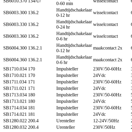
SB6010.370
134/U/
wisselcontact
0-60 min
Handtijdschakelaar
SB6003.300
136.2
wisselcontact
0-12 hr
Handtijdschakelaar
SB6003.330
136.2
wisselcontact
0-24 hr
Handtijdschakelaar
SB6003.360
136.2
wisselcontact
0-6 hr
Handtijdschakelaar
SB6004.300
136.2.1
maakcontact 2x
0-12 hr
Handtijdschakelaar
SB6004.360
136.2.1
maakcontact 2x
0-6 hr
SB1710.034
170
Impulsteller
230V/50-60Hz
SB1710.021
170
Impulsteller
24Vdc
SB1711.034
171
Impulsteller
230V/50-60Hz
SB1711.021
171
Impulsteller
24Vdc
SB1713.034
180
Impulsteller
230V/50-60Hz
SB1713.021
180
Impulsteller
24Vdc
SB1714.034
181
Impulsteller
230V/50-60Hz
SB1714.021
181
Impulsteller
24Vdc
SB1280.022
200.4
Urenteller
12-24V/50Hz
SB1280.032
200.4
Urenteller
230V/50Hz