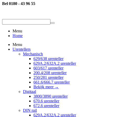
Bel 0180 - 43 96 55
Menu
Home
Menu
Urentellers
Mechanisch
629/638 urenteller
629A.2/632A.2 urenteller
603/617 urenteller
200.4/208 urenteller
250/281 urenteller
661.6/666.7 urenteller
Bekijk meer
→
Digitaal
3800/3890 urenteller
670.6 urenteller
672.6 urenteller
DIN rail
629A.2/632A.2 urenteller