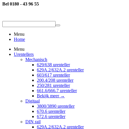
Bel 0180 - 43 96 55
Menu
Home
Menu
Urentellers
Mechanisch
629/638 urenteller
629A.2/632A.2 urenteller
603/617 urenteller
200.4/208 urenteller
250/281 urenteller
661.6/666.7 urenteller
Bekijk meer
→
Digitaal
3800/3890 urenteller
670.6 urenteller
672.6 urenteller
DIN rail
629A.2/632A.2 urenteller