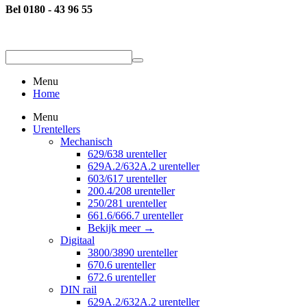
Bel 0180 - 43 96 55
Menu
Home
Menu
Urentellers
Mechanisch
629/638 urenteller
629A.2/632A.2 urenteller
603/617 urenteller
200.4/208 urenteller
250/281 urenteller
661.6/666.7 urenteller
Bekijk meer
→
Digitaal
3800/3890 urenteller
670.6 urenteller
672.6 urenteller
DIN rail
629A.2/632A.2 urenteller